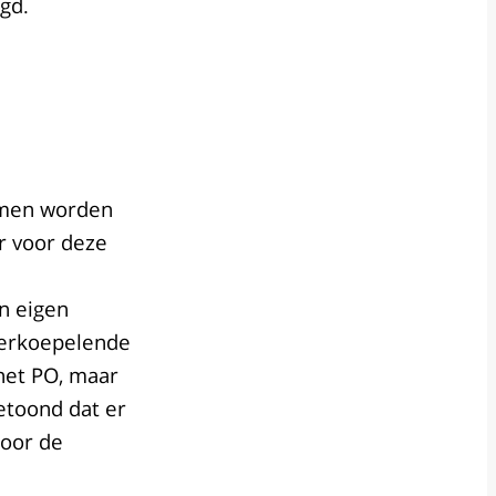
gd.
rmen worden
er voor deze
n eigen
verkoepelende
 het PO, maar
etoond dat er
door de