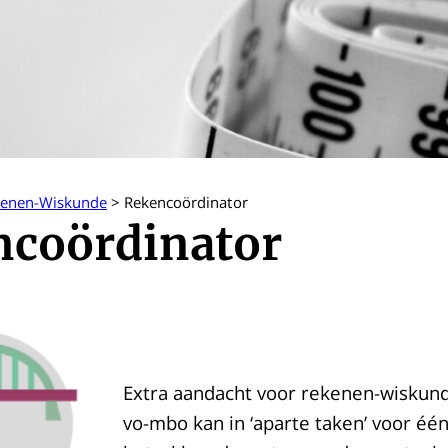
kenen-Wiskunde
>
Rekencoördinator
ncoördinator
Extra aandacht voor rekenen-wiskund
vo-mbo kan in ‘aparte taken’ voor éé