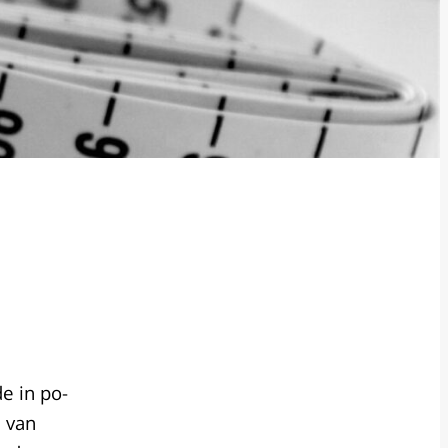
e in po-
n van