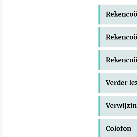
Rekencoör
Rekencoör
Rekencoö
Verder le
Verwijzi
Colofon