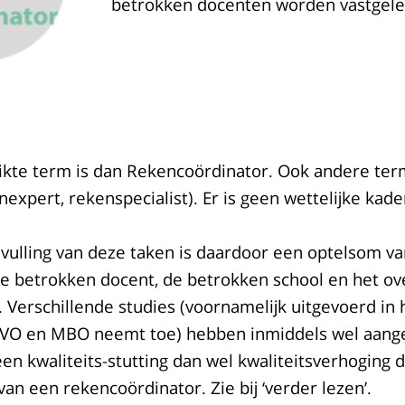
betrokken docenten worden vastgele
ikte term is dan Rekencoördinator. Ook andere te
nexpert, rekenspecialist). Er is geen wettelijke kad
vulling van deze taken is daardoor een optelsom va
de betrokken docent, de betrokken school en het o
 Verschillende studies (voornamelijk uitgevoerd in
n VO en MBO neemt toe) hebben inmiddels wel aang
een kwaliteits-stutting dan wel kwaliteitsverhoging 
an een rekencoördinator. Zie bij ‘verder lezen’.