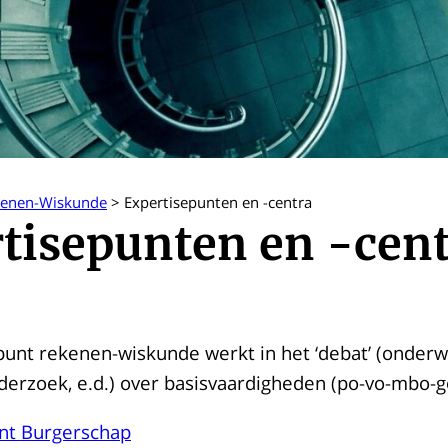
kenen-Wiskunde
>
Expertisepunten en -centra
tisepunten en -cen
unt rekenen-wiskunde werkt in het ‘debat’ (onderwij
nderzoek, e.d.) over basisvaardigheden (po-vo-mbo-
nt Burgerschap