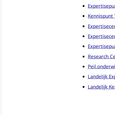
Expertisepun
Kennispunt
Expertisec
Expertisece
Expertisepu
Research Ce
Peil.onderwi
Landelijk E
Landelijk K