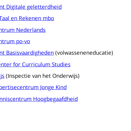
t Digitale geletterdheid
 Taal en Rekenen mbo
entrum Nederlands
ntrum po-vo
nt Basisvaardigheden
(volwasseneneducatie)
nter for Curriculum Studies
js
(Inspectie van het Onderwijs)
xpertisecentrum Jonge Kind
enniscentrum Hoogbegaafdheid