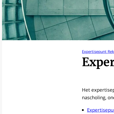
Expertisepunt Re
Exper
Het expertisep
nascholing, o
Expertisepu