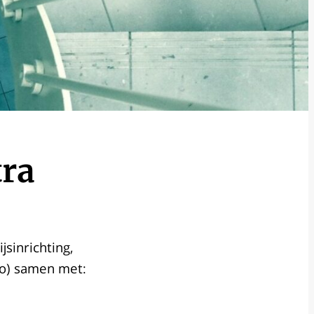
tra
sinrichting,
go) samen met: