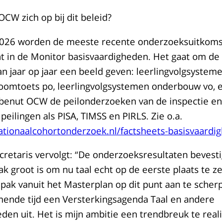
CW zich op bij dit beleid?
 2026 worden de meeste recente onderzoeksuitkom
 in de Monitor basisvaardigheden. Het gaat om de
n jaar op jaar een beeld geven: leerlingvolgsystem
roomtoets po, leerlingvolgsystemen onderbouw vo,
 benut OCW de peilonderzoeken van de inspectie en
peilingen als PISA, TIMSS en PIRLS. Zie o.a.
ationaalcohortonderzoek.nl/factsheets-basisvaardi
cretaris vervolgt: “De onderzoeksresultaten bevest
k groot is om nu taal echt op de eerste plaats te z
pak vanuit het Masterplan op dit punt aan te sche
mende tijd een Versterkingsagenda Taal en andere
den uit. Het is mijn ambitie een trendbreuk te real