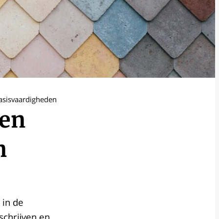
asisvaardigheden
 en
n
 in de
schrijven en