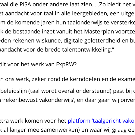
taal die PISA onder andere laat zien. …Zo biedt het
t aandacht voor taal in alle leergebieden, een uitg
om de komende jaren hun taalonderwijs te versterk
ik de bestaande inzet vanuit het Masterplan voortz
eden rekenen-wiskunde, digitale geletterdheid en 
aandacht voor de brede talentontwikkeling.”
dit voor het werk van ExpRW?
n ons werk, zeker rond de kerndoelen en de exame
eleidslijn (taal wordt overal ondersteund) past bij
jn ‘rekenbewust vakonderwijs’, en daar gaan wij on
extra werk komen voor het
platform ’taalgericht vako
ok al langer mee samenwerken) en waar wij graag ee