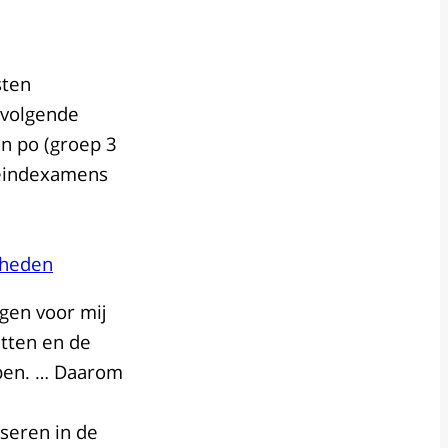
sten
 volgende
en po (groep 3
 eindexamens
gheden
igen voor mij
etten en de
rpen. … Daarom
iseren in de