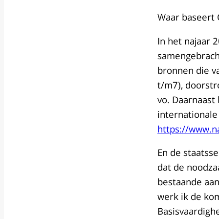
Waar baseert O
In het najaar
samengebracht
bronnen die va
t/m7), doorst
vo. Daarnaast
internationale 
https://www.n
En de staatsse
dat de noodzaa
bestaande aan
werk ik de ko
Basisvaardighe