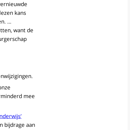
 vernieuwde
elezen kans
en. …
etten, want de
burgerschap
nwijzigingen.
 onze
verminderd mee
nderwijs’
n bijdrage aan