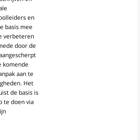
ale
oolleiders en
de basis mee
te verbeteren
 mede door de
 aangescherpt
de komende
aanpak aan te
igheden. Het
ist de basis is
p te doen via
ijn