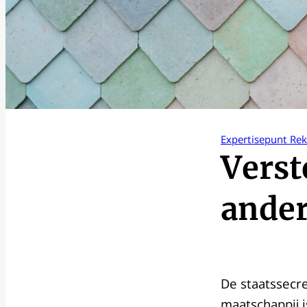
Expertisepunt Re
Verst
ander
De staatssecre
maatschappij i