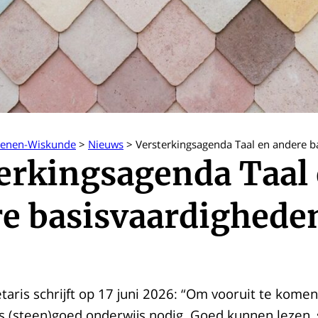
kenen-Wiskunde
>
Nieuws
>
Versterkingsagenda Taal en andere b
erkingsagenda Taal
e basisvaardighede
taris schrijft op 17 juni 2026: “Om vooruit te komen
s (steen)goed onderwijs nodig. Goed kunnen lezen, 