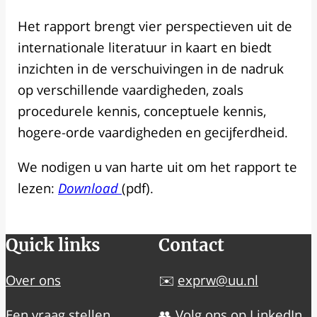
Het rapport brengt vier perspectieven uit de
internationale literatuur in kaart en biedt
inzichten in de verschuivingen in de nadruk
op verschillende vaardigheden, zoals
procedurele kennis, conceptuele kennis,
hogere-orde vaardigheden en gecijferdheid.
We nodigen u van harte uit om het rapport te
lezen:
Download
(pdf).
Quick links
Contact
Over ons
✉️
exprw@uu.nl
Een vraag stellen
👥 Volg ons op
LinkedIn